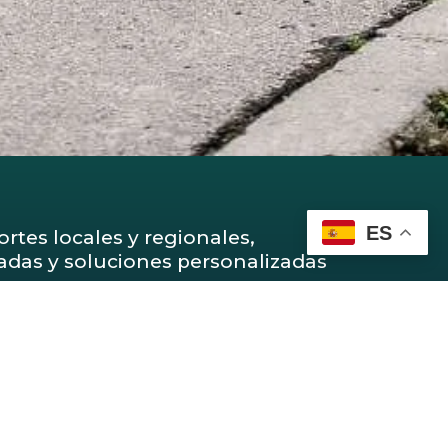
ES
rtes locales y regionales,
das y soluciones personalizadas
ores.
baja con planificación y control
 cada envío llegue en tiempo y
ofrecer seguridad, puntualidad y
 cada servicio.