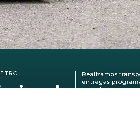
ETRO.
Realizamos transpo
entregas programa
fesional
para distintos sect
Nuestro equipo tra
e en
para asegurar que
forma.
Nos enfocamos en 
atención directa en